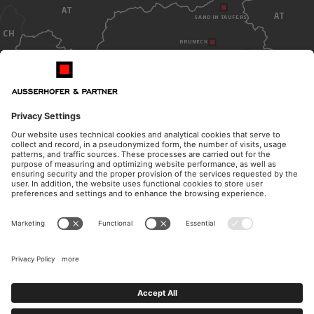
AT
AT
SAND IN TAUFERS
CH
BRUNECK
TOBLACH
BOZEN
ITALY
ÖFFNUNGSZEITEN
KONTAKT
Montag - Donnerstag
Telefon
08:30 - 12:00 Uhr
+39 0474 572 300
14:30 - 17:00 Uhr
E-Mail
Freitag
kanzlei@ausserhofer.info
08:30 - 12:00 Uhr
kanzleiausserhofer@legalmail.it