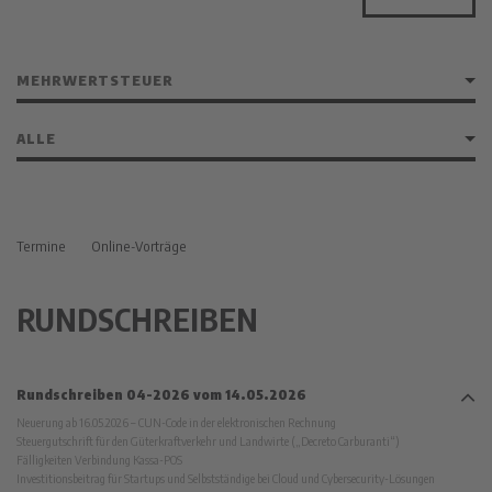
Termine
Online-Vorträge
RUNDSCHREIBEN
Rundschreiben 04-2026 vom 14.05.2026
Neuerung ab 16.05.2026 – CUN-Code in der elektronischen Rechnung
Steuergutschrift für den Güterkraftverkehr und Landwirte („Decreto Carburanti“)
Fälligkeiten Verbindung Kassa-POS
Investitionsbeitrag für Startups und Selbstständige bei Cloud und Cybersecurity-Lösungen