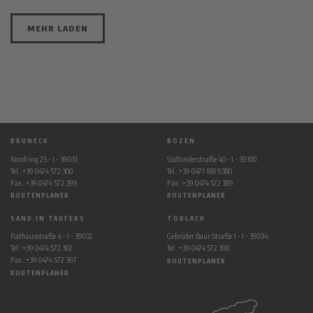
MEHR LADEN
BRUNECK
BOZEN
Nordring 25 - I - 39031
Südtirolerstraße 40 - I - 39100
Tel.: +39 0474 572 300
Tel.: +39 0471 188 9380
Fax.: +39 0474 572 399
Fax.: +39 0474 572 389
ROUTENPLANER
ROUTENPLANER
SAND IN TAUFERS
TOBLACH
Rathausstraße 4 - I - 39032
Gebrüder Baur Straße 1 - I - 39034
Tel.: +39 0474 572 302
Tel.: +39 0474 572 300
Fax.: +39 0474 572 397
ROUTENPLANER
ROUTENPLANER