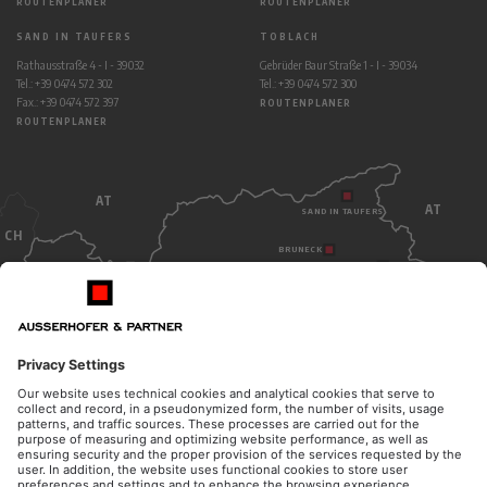
ROUTENPLANER
ROUTENPLANER
SAND IN TAUFERS
TOBLACH
Rathausstraße 4 - I - 39032
Gebrüder Baur Straße 1 - I - 39034
Tel.: +39 0474 572 302
Tel.: +39 0474 572 300
Fax.: +39 0474 572 397
ROUTENPLANER
ROUTENPLANER
AT
AT
SAND IN TAUFERS
CH
BRUNECK
TOBLACH
BOZEN
ITALY