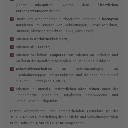
(Fahrer inbegriffen), welche dem
öffentlichen
Personentransport
dienen;
Direkt vom Arbeitnehmer durchgeführte Arbeiten in
beengten
Bereichen
: im Inneren von Rohrleitungen, Serviceschächten,
Brunnen, Abwasserschächten, Tanks, Heizkesseln;
Arbeiten in
Hochdruckkammern
;
Arbeiten als
Taucher
;
Arbeiten bei
hohen Temperaturen
: Arbeiter an Hochöfen und
Gießer in der metallverarbeitenden Industrie und Glasbläser;
Asbestabbauarbeiten
an Industrieanlagen, an
Eisenbahnwaggons und an Industrie- und Zivilgebäuden gemäß
MD vom 19.5.1999 (Abs. 1, Art. 2);
Arbeiten in
Tunnels, Steinbrüchen oder Minen
: unter der
Erdoberfläche ausgeübte Tätigkeiten, überwiegend und
kontinuierlich durchgeführt.
Letzter Abgabetermin des entsprechenden Formulars ist der
31.03.2025
Bei Nichterfüllung dieser Pflicht sind Verwaltungsstrafen
in der Höhe von
€ 500 bis € 1.500
vorgesehen.