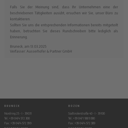
Falls Sie der Meinung sind, dass Ihr Unternehmen eine der
beschriebenen Tätigkeiten ausübt, ersuchen wir Sie, unser Büro zu
kontaktieren.
Sollten Sie uns die entsprechenden Informationen bereits mitgeteilt
haben, betrachten Sie dieses Rundschreiben bitte lediglich als
Erinnerung.
Bruneck, am 13.03.2025
Verfasser: Ausserhofer & Partner GmbH
BRUNECK
BOZEN
Nordring 25 - I - 39031
Südtirolerstraße 40 - I - 39100
Tel.: +39 0474 572 300
Tel.: +39 0471 188 9380
Fax.: +39 0474 572 399
Fax.: +39 0474 572 389