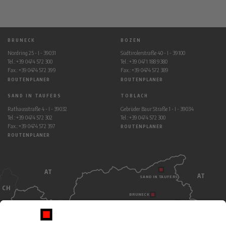
BRUNECK
BOZEN
Nordring 25 - I - 39031
Südtirolerstraße 40 - I - 39100
Tel.: +39 0474 572 300
Tel.: +39 0471 188 9380
Fax.: +39 0474 572 399
Fax.: +39 0474 572 389
ROUTENPLANER
ROUTENPLANER
SAND IN TAUFERS
TOBLACH
Rathausstraße 4 - I - 39032
Gebrüder Baur Straße 1 - I - 39034
Tel.: +39 0474 572 302
Tel.: +39 0474 572 300
Fax.: +39 0474 572 397
ROUTENPLANER
ROUTENPLANER
AT
AT
SAND IN TAUFERS
CH
BRUNECK
TOBLACH