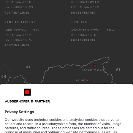
Tel.: +39 0474 572 300
Tel.: +39 0471 188 9380
Fax.: +39 0474 572 399
Fax.: +39 0474 572 389
ROUTENPLANER
ROUTENPLANER
SAND IN TAUFERS
TOBLACH
Rathausstraße 4 - I - 39032
Gebrüder Baur Straße 1 - I - 39034
Tel.: +39 0474 572 302
Tel.: +39 0474 572 300
Fax.: +39 0474 572 397
ROUTENPLANER
ROUTENPLANER
AT
AT
SAND IN TAUFERS
CH
BRUNECK
TOBLACH
BOZEN
ITALY