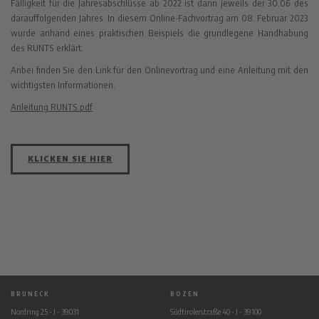
Fälligkeit für die Jahresabschlüsse ab 2022 ist dann jeweils der 30.06 des
darauffolgenden Jahres. In diesem Online-Fachvortrag am 08. Februar 2023
wurde anhand eines praktischen Beispiels die grundlegene Handhabung
des RUNTS erklärt.
Anbei finden Sie den Link für den Onlinevortrag und eine Anleitung mit den
wichtigsten Informationen.
Anleitung RUNTS.pdf
KLICKEN SIE HIER
BRUNECK
BOZEN
Nordring 25 - I - 39031
Südtirolerstraße 40 - I - 39100