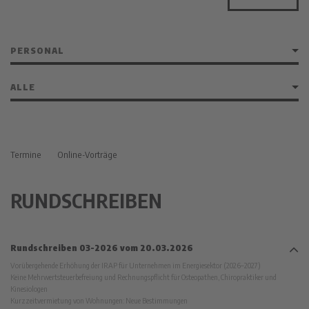
Termine
Online-Vorträge
RUNDSCHREIBEN
Rundschreiben 03-2026 vom 20.03.2026
Vorübergehende Erhöhung der IRAP für Unternehmen im Energiesektor (2026–2027)
Keine Mehrwertsteuerbefreiung und Rechnungspflicht für Osteopathen, Chiropraktiker und
Kinesiologen
Kurzzeitvermietung von Wohnungen: Neue Bestimmungen