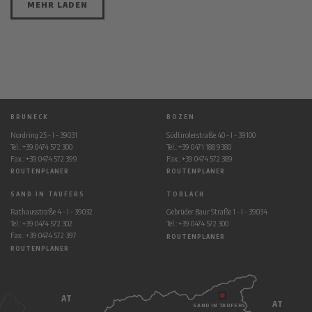
MEHR LADEN
BRUNECK
BOZEN
Nordring 25 - I - 39031
Südtirolerstraße 40 - I - 39100
Tel.: +39 0474 572 300
Tel.: +39 0471 188 9380
Fax.: +39 0474 572 399
Fax.: +39 0474 572 389
ROUTENPLANER
ROUTENPLANER
SAND IN TAUFERS
TOBLACH
Rathausstraße 4 - I - 39032
Gebrüder Baur Straße 1 - I - 39034
Tel.: +39 0474 572 302
Tel.: +39 0474 572 300
Fax.: +39 0474 572 397
ROUTENPLANER
ROUTENPLANER
AT
AT
SAND IN TAUFERS