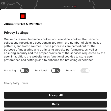
CH
BRUNECK
TOBLACH
BOZEN
ITALY
ÖFFNUNGSZEITEN
KONTAKT
Montag - Donnerstag
Telefon
08:30 - 12:00 Uhr
+39 0474 572 300
14:30 - 17:00 Uhr
E-Mail
Freitag
kanzlei@ausserhofer.info
08:30 - 12:00 Uhr
kanzleiausserhofer@legalmail.it
MwSt. Nr./UID Nr.: 02535910216
Impressum
Privacy & Cookie Policy