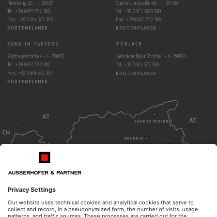
Nordring 25 - I - 39031
Südtirolerstraße 40 - I - 39100
Tel.: +39 0474 572 300
Tel.: +39 0471 188 9380
Fax.: +39 0474 572 399
Fax.: +39 0474 572 389
ROUTENPLANER
ROUTENPLANER
SAND IN TAUFERS
TOBLACH
Rathausstraße 4 - I - 39032
Gebrüder Baur Straße 1 - I - 39034
Tel.: +39 0474 572 302
Tel.: +39 0474 572 300
Fax.: +39 0474 572 397
ROUTENPLANER
ROUTENPLANER
AT
AT
SAND IN TAUFERS
CH
BRUNECK
TOBLACH
BOZEN
ITALY