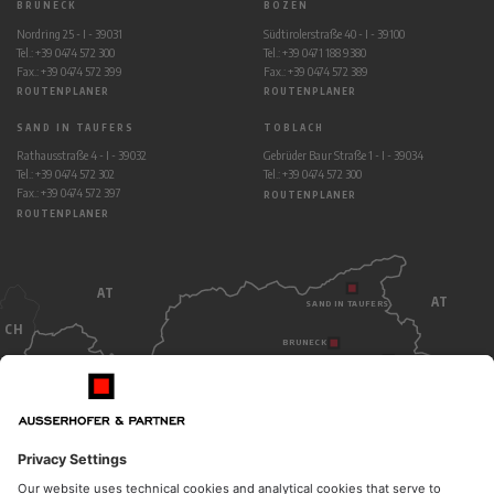
BRUNECK
BOZEN
Nordring 25 - I - 39031
Südtirolerstraße 40 - I - 39100
Tel.: +39 0474 572 300
Tel.: +39 0471 188 9380
Fax.: +39 0474 572 399
Fax.: +39 0474 572 389
ROUTENPLANER
ROUTENPLANER
SAND IN TAUFERS
TOBLACH
Rathausstraße 4 - I - 39032
Gebrüder Baur Straße 1 - I - 39034
Tel.: +39 0474 572 302
Tel.: +39 0474 572 300
Fax.: +39 0474 572 397
ROUTENPLANER
ROUTENPLANER
AT
AT
SAND IN TAUFERS
CH
BRUNECK
TOBLACH
BOZEN
ITALY