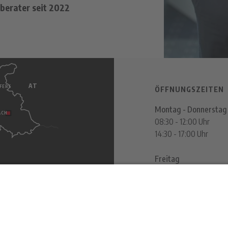
sberater
seit 2022
AT
FERS
ÖFFNUNGSZEITEN
Montag - Donnerstag
ACH
08:30 - 12:00 Uhr
14:30 - 17:00 Uhr
Freitag
08:30 - 12:00 Uhr
ITALY
SAND IN TAUFERS