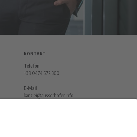
KONTAKT
Telefon
+39 0474 572 300
E-Mail
kanzlei@ausserhofer.info
kanzleiausserhofer@legalmail.it
TOBLACH