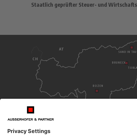
Staatlich geprüfter Steuer- und Wirtschaft
AT
SAND IN TAU
CH
BRUNECK
TOBL
BOZEN
BRUNECK
BOZEN