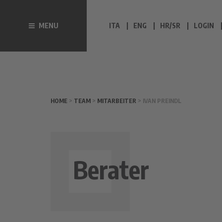
MENU
ITA
ENG
HR/SR
LOGIN
HOME
>
TEAM
>
MITARBEITER
> IVAN PREINDL
Berater