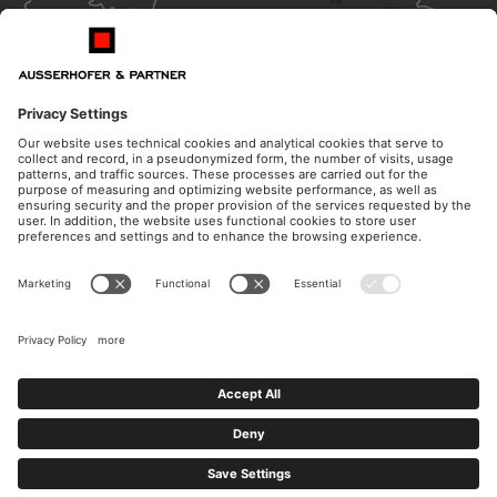
TOBLACH
BOZEN
ITALY
ÖFFNUNGSZEITEN
KONTAKT
Montag - Donnerstag
Telefon
08:30 - 12:00 Uhr
+39 0474 572 300
14:30 - 17:00 Uhr
E-Mail
Freitag
kanzlei@ausserhofer.info
08:30 - 12:00 Uhr
kanzleiausserhofer@legalmail.it
MwSt. Nr./UID Nr.: 02535910216
Impressum
Privacy & Cookie Policy
Whistleblowing
Zertifizierung
Cookies