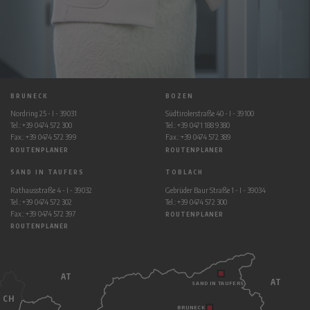
BRUNECK
BOZEN
Nordring 25 - I - 39031
Südtirolerstraße 40 - I - 39100
Tel.: +39 0474 572 300
Tel.: +39 0471 188 9380
Fax.: +39 0474 572 399
Fax.: +39 0474 572 389
ROUTENPLANER
ROUTENPLANER
SAND IN TAUFERS
TOBLACH
Rathausstraße 4 - I - 39032
Gebrüder Baur Straße 1 - I - 39034
Tel.: +39 0474 572 302
Tel.: +39 0474 572 300
Fax.: +39 0474 572 397
ROUTENPLANER
ROUTENPLANER
AT
AT
SAND IN TAUFERS
CH
BRUNECK