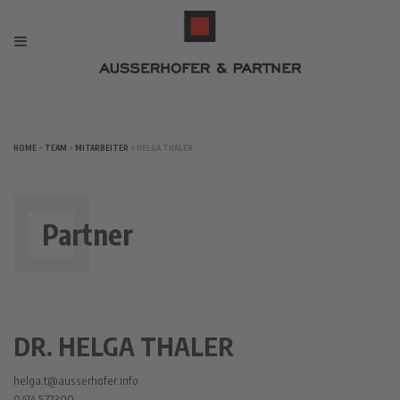
HOME
>
TEAM
>
MITARBEITER
> HELGA THALER
Partner
DR. HELGA THALER
helga.t@ausserhofer.info
0474 572300