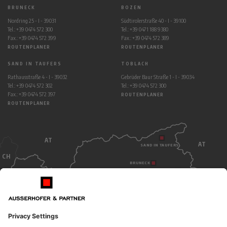
BRUNECK
BOZEN
Nordring 25 - I - 39031
Südtirolerstraße 40 - I - 39100
Tel.: +39 0474 572 300
Tel.: +39 0471 188 9380
Fax.: +39 0474 572 399
Fax.: +39 0474 572 389
ROUTENPLANER
ROUTENPLANER
SAND IN TAUFERS
TOBLACH
Rathausstraße 4 - I - 39032
Gebrüder Baur Straße 1 - I - 39034
Tel.: +39 0474 572 302
Tel.: +39 0474 572 300
Fax.: +39 0474 572 397
ROUTENPLANER
ROUTENPLANER
AT
AT
SAND IN TAUFERS
CH
BRUNECK
TOBLACH
BOZEN