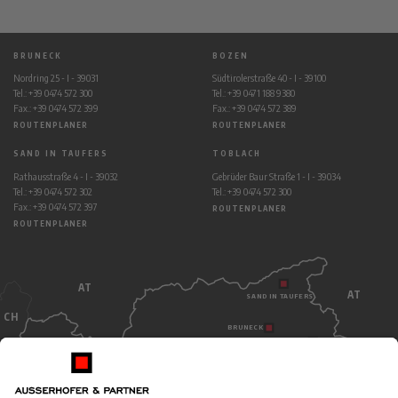
BRUNECK
BOZEN
Nordring 25 - I - 39031
Südtirolerstraße 40 - I - 39100
Tel.: +39 0474 572 300
Tel.: +39 0471 188 9380
Fax.: +39 0474 572 399
Fax.: +39 0474 572 389
ROUTENPLANER
ROUTENPLANER
SAND IN TAUFERS
TOBLACH
Rathausstraße 4 - I - 39032
Gebrüder Baur Straße 1 - I - 39034
Tel.: +39 0474 572 302
Tel.: +39 0474 572 300
Fax.: +39 0474 572 397
ROUTENPLANER
ROUTENPLANER
AT
AT
SAND IN TAUFERS
CH
BRUNECK
TOBLACH
BOZEN