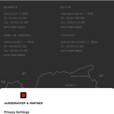
BRUNECK
BOZEN
Nordring 25 - I - 39031
Südtirolerstraße 40 - I - 39100
Tel.: +39 0474 572 300
Tel.: +39 0471 188 9380
Fax.: +39 0474 572 399
Fax.: +39 0474 572 389
ROUTENPLANER
ROUTENPLANER
SAND IN TAUFERS
TOBLACH
Rathausstraße 4 - I - 39032
Gebrüder Baur Straße 1 - I - 39034
Tel.: +39 0474 572 302
Tel.: +39 0474 572 300
Fax.: +39 0474 572 397
ROUTENPLANER
ROUTENPLANER
AT
AT
SAND IN TAUFERS
CH
BRUNECK
TOBLACH
BOZEN