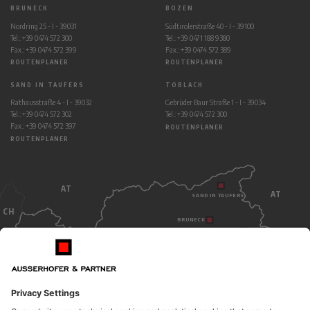
BRUNECK
BOZEN
Nordring 25 - I - 39031
Südtirolerstraße 40 - I - 39100
Tel.: +39 0474 572 300
Tel.: +39 0471 188 9380
Fax.: +39 0474 572 399
Fax.: +39 0474 572 389
ROUTENPLANER
ROUTENPLANER
SAND IN TAUFERS
TOBLACH
Rathausstraße 4 - I - 39032
Gebrüder Baur Straße 1 - I - 39034
Tel.: +39 0474 572 302
Tel.: +39 0474 572 300
Fax.: +39 0474 572 397
ROUTENPLANER
ROUTENPLANER
AT
AT
SAND IN TAUFERS
CH
BRUNECK
TOBLACH
BOZEN
ITALY