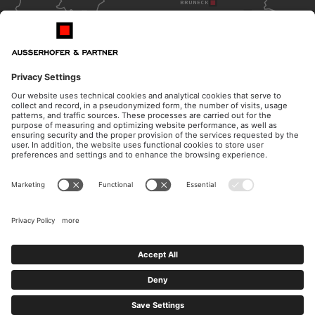
BRUNECK
TOBLACH
BOZEN
ITALY
ÖFFNUNGSZEITEN
KONTAKT
Montag - Donnerstag
Telefon
08:30 - 12:00 Uhr
+39 0474 572 300
14:30 - 17:00 Uhr
E-Mail
Freitag
kanzlei@ausserhofer.info
08:30 - 12:00 Uhr
kanzleiausserhofer@legalmail.it
MwSt. Nr./UID Nr.: 02535910216
Impressum
Privacy & Cookie Policy
Whistleblowing
Zertifizierung
Cookies