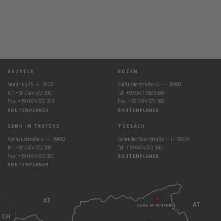
BRUNECK
BOZEN
Nordring 25 - I - 39031
Südtirolerstraße 40 - I - 39100
Tel.: +39 0474 572 300
Tel.: +39 0471 188 9380
Fax.: +39 0474 572 399
Fax.: +39 0474 572 389
ROUTENPLANER
ROUTENPLANER
SAND IN TAUFERS
TOBLACH
Rathausstraße 4 - I - 39032
Gebrüder Baur Straße 1 - I - 39034
Tel.: +39 0474 572 302
Tel.: +39 0474 572 300
Fax.: +39 0474 572 397
ROUTENPLANER
ROUTENPLANER
AT
AT
SAND IN TAUFERS
CH