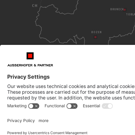
CH
BRUNECK
TOBL
BOZEN
BRUNECK
BOZEN
Nordring 25 - I - 39031
Südtirol
Tel.: +39 0474 572 300
Tel.: +3
Fax.: +39 0474 572 399
Fax.: +3
ROUTENPLANER
ROUTEN
MwSt. Nr./UID Nr.: 02535910216
Impressum
Privac