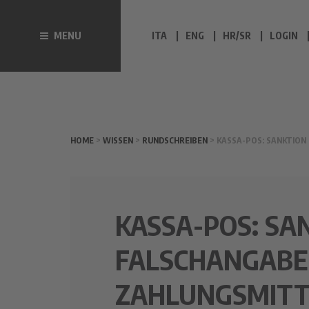
MENU
ITA
ENG
HR/SR
LOGIN
HOME
>
WISSEN
>
RUNDSCHREIBEN
> KASSA-POS: SANKTION
KASSA-POS: SA
FALSCHANGABE
ZAHLUNGSMITT