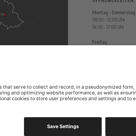
ÖFFNUNGSZEITEN
Montag - Donnerstag
ACH
08:30 - 12:00 Uhr
14:30 - 17:00 Uhr
Freitag
08:30 - 12:00 Uhr
ITALY
SAND IN TAUFERS
erstraße 40 - I - 39100
Rathausstraße 4 - I - 39032
9 0471 188 9380
Tel.: +39 0474 572 302
9 0474 572 389
Fax.: +39 0474 572 397
PLANER
ROUTENPLANER
y & Cookie Policy
Whistleblowing
Zertifizierung
Cookies