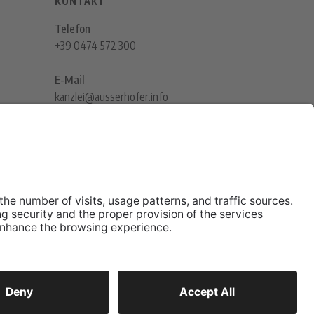
KONTAKT
Telefon
+39 0474 572 300
E-Mail
kanzlei@ausserhofer.info
kanzleiausserhofer@legalmail.it
TOBLACH
Gebrüder Baur Straße 1 - I - 39034
Tel.: +39 0474 572 300
ROUTENPLANER
site created by