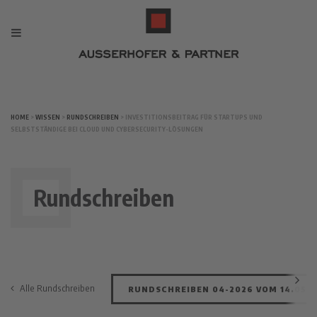
HOME
>
WISSEN
>
RUNDSCHREIBEN
> INVESTITIONSBEITRAG FÜR STARTUPS UND
SELBSTSTÄNDIGE BEI CLOUD UND CYBERSECURITY-LÖSUNGEN
Rundschreiben
Alle Rundschreiben
RUNDSCHREIBEN 04-2026 VOM 14.05.2