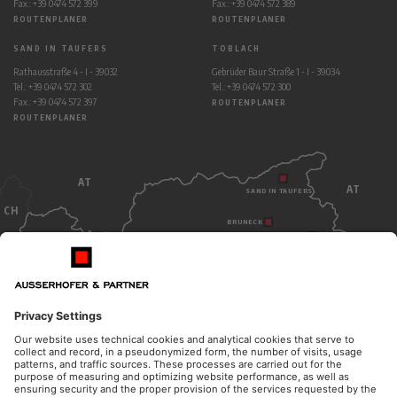
Fax.: +39 0474 572 399
Fax.: +39 0474 572 389
ROUTENPLANER
ROUTENPLANER
SAND IN TAUFERS
TOBLACH
Rathausstraße 4 - I - 39032
Gebrüder Baur Straße 1 - I - 39034
Tel.: +39 0474 572 302
Tel.: +39 0474 572 300
Fax.: +39 0474 572 397
ROUTENPLANER
ROUTENPLANER
AT
AT
SAND IN TAUFERS
CH
BRUNECK
TOBLACH
BOZEN
ITALY