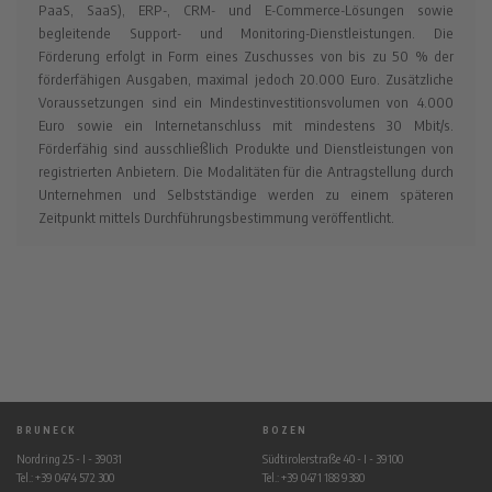
PaaS, SaaS), ERP-, CRM- und E-Commerce-Lösungen sowie
begleitende Support- und Monitoring-Dienstleistungen. Die
Förderung erfolgt in Form eines Zuschusses von bis zu 50 % der
förderfähigen Ausgaben, maximal jedoch 20.000 Euro. Zusätzliche
Voraussetzungen sind ein Mindestinvestitionsvolumen von 4.000
Euro sowie ein Internetanschluss mit mindestens 30 Mbit/s.
Förderfähig sind ausschließlich Produkte und Dienstleistungen von
registrierten Anbietern. Die Modalitäten für die Antragstellung durch
Unternehmen und Selbstständige werden zu einem späteren
Zeitpunkt mittels Durchführungsbestimmung veröffentlicht.
BRUNECK
BOZEN
Nordring 25 - I - 39031
Südtirolerstraße 40 - I - 39100
Tel.: +39 0474 572 300
Tel.: +39 0471 188 9380