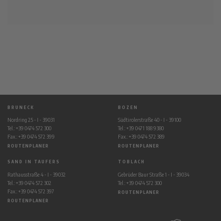
BRUNECK
BOZEN
Nordring 25 - I - 39031
Südtirolerstraße 40 - I - 39100
Tel.: +39 0474 572 300
Tel.: +39 0471 188 9380
Fax.: +39 0474 572 399
Fax.: +39 0474 572 389
ROUTENPLANER
ROUTENPLANER
SAND IN TAUFERS
TOBLACH
Rathausstraße 4 - I - 39032
Gebrüder Baur Straße 1 - I - 39034
Tel.: +39 0474 572 302
Tel.: +39 0474 572 300
Fax.: +39 0474 572 397
ROUTENPLANER
ROUTENPLANER