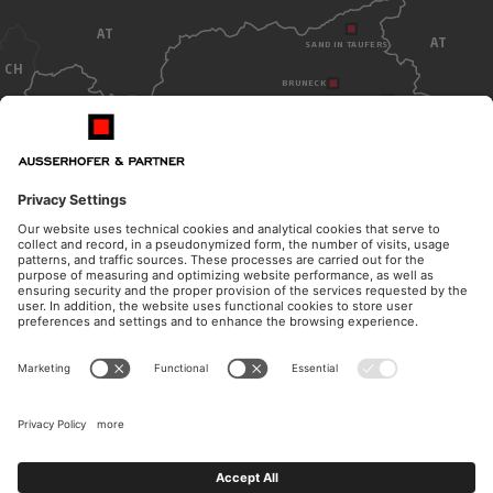
AT
AT
SAND IN TAUFERS
CH
BRUNECK
TOBLACH
BOZEN
ITALY
ÖFFNUNGSZEITEN
KONTAKT
Montag - Donnerstag
Telefon
08:30 - 12:00 Uhr
+39 0474 572 300
14:30 - 17:00 Uhr
E-Mail
Freitag
kanzlei@ausserhofer.info
08:30 - 12:00 Uhr
kanzleiausserhofer@legalmail.it