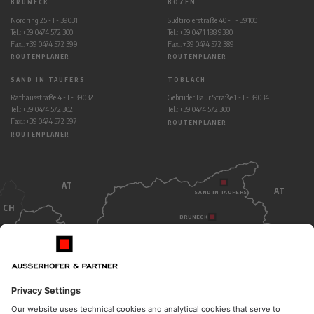
BRUNECK
BOZEN
Nordring 25 - I - 39031
Südtirolerstraße 40 - I - 39100
Tel.: +39 0474 572 300
Tel.: +39 0471 188 9380
Fax.: +39 0474 572 399
Fax.: +39 0474 572 389
ROUTENPLANER
ROUTENPLANER
SAND IN TAUFERS
TOBLACH
Rathausstraße 4 - I - 39032
Gebrüder Baur Straße 1 - I - 39034
Tel.: +39 0474 572 302
Tel.: +39 0474 572 300
Fax.: +39 0474 572 397
ROUTENPLANER
ROUTENPLANER
AT
AT
SAND IN TAUFERS
CH
BRUNECK
TOBLACH
BOZEN
ITALY