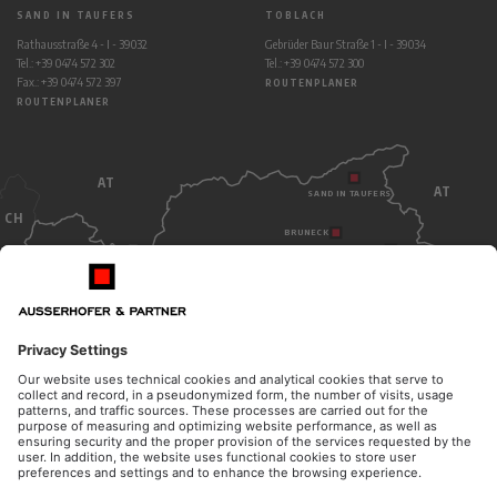
SAND IN TAUFERS
TOBLACH
Rathausstraße 4 - I - 39032
Gebrüder Baur Straße 1 - I - 39034
Tel.: +39 0474 572 302
Tel.: +39 0474 572 300
Fax.: +39 0474 572 397
ROUTENPLANER
ROUTENPLANER
AT
AT
SAND IN TAUFERS
CH
BRUNECK
TOBLACH
BOZEN
ITALY
ÖFFNUNGSZEITEN
KONTAKT