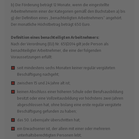
b) Die Förderung beträgt 12 Monate, wenn die eingestellte
Arbeitnehmerin einer der Kategorien gemäß den Buchstaben a) bis
g) der Definition eines „benachteiligten Arbeitnehmers“ angehört.
Der monatliche Höchstbetrag beträgt 650 Euro.
Definition eines benachteiligten Arbeitnehmers:
Nach der Verordnung (EU) Nr. 651/2014 gilt jede Person als
benachteiligter Arbeitnehmer, die eine der folgenden
Voraussetzungen erfüllt:
seit mindestens sechs Monaten keiner regulär vergüteten
Beschäftigung nachgeht;
zwischen 15 und 24 Jahre alt ist;
keinen Abschluss einer höheren Schule oder Berufsausbildung
besitzt oder eine Vollzeitausbildung vor höchstens zwei Jahren
abgeschlossen hat, ohne bislang eine erste regulär vergütete
Beschäftigung gefunden zu haben;
das 50. Lebensjahr überschritten hat;
ein Erwachsener ist, der allein mit einer oder mehreren
unterhaltsberechtigten Personen lebt;