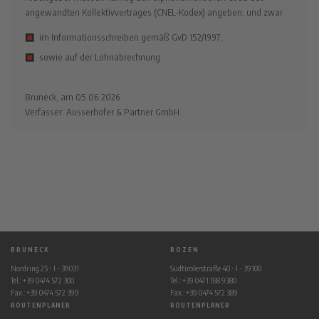
angewandten Kollektivvertrages (CNEL-Kodex) angeben, und zwar
im Informationsschreiben gemäß GvD 152/1997,
sowie auf der Lohnabrechnung.
Bruneck, am 05.06.2026
Verfasser: Ausserhofer & Partner GmbH
BRUNECK
BOZEN
Nordring 25 - I - 39031
Südtirolerstraße 40 - I - 39100
Tel.: +39 0474 572 300
Tel.: +39 0471 188 9380
Fax.: +39 0474 572 399
Fax.: +39 0474 572 389
ROUTENPLANER
ROUTENPLANER