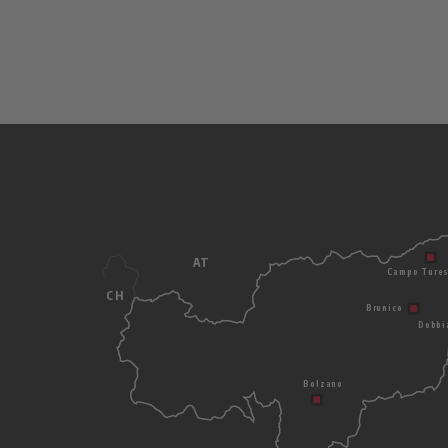
AT
Campo Ture
CH
Brunico
Dobbi
Bolzano