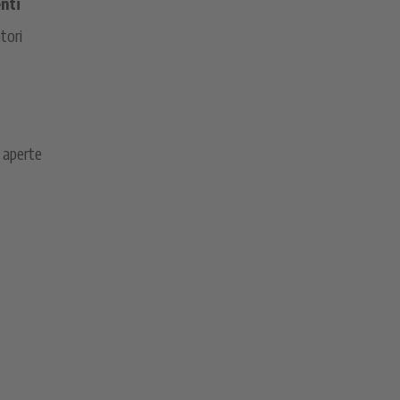
nti
tori
 aperte