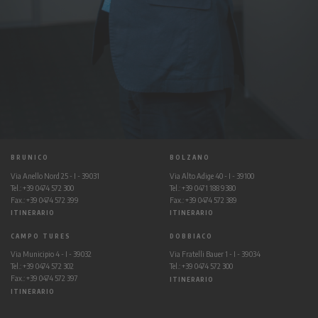
BRUNICO
BOLZANO
Via Anello Nord 25 - I - 39031
Via Alto Adige 40 - I - 39100
Tel.: +39 0474 572 300
Tel.: +39 0471 188 9380
Fax.: +39 0474 572 399
Fax.: +39 0474 572 389
ITINERARIO
ITINERARIO
CAMPO TURES
DOBBIACO
Via Municipio 4 - I - 39032
Via Fratelli Bauer 1 - I - 39034
Tel.: +39 0474 572 302
Tel.: +39 0474 572 300
Fax.: +39 0474 572 397
ITINERARIO
ITINERARIO