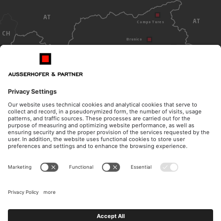
AT
AT
Campo Tures
CH
Brunico
Dobbiaco
Bolzano
ITALY
ORARI DI APERTURA
CONTATTO
Lunedì - giovedì
Telefono
dalle 08.30 alle 12.00
+39 0474 572 300
dalle 14.30 alle 17.00
E-Mail
Venerdì
kanzlei@ausserhofer.info
dalle 08.30 alle 12.00
kanzleiausserhofer@legalmail.it