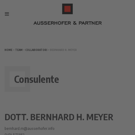
HOME
>
TEAM
>
COLLABORATORI
> BERNHARD H. MEYER
Consulente
DOTT. BERNHARD H. MEYER
bernhard.m@ausserhofer.info
0474 572382