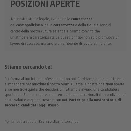
POSIZIONI APERTE
Nel nostro studio legale, i valori della
concretezza
,
del
cosmopolitismo
, della
correttezza
e della
fiducia
sono al
centro della nostra cultura aziendale. Siamo convinti che
un'atmosfera caratterizzata da questi principi non solo promuova un
lavoro di successo, ma anche un ambiente di lavoro stimolante.
Stiamo cercando te!
Dai forma al tuo futuro professionale con noi! Cerchiamo persone di talento
e impegnate per arricchire il nostro team. Guarda le nostre posizioni aperte
e, se non trovi quella che desideri, ti invitiamo a inviarci una candidatura
spontanea. Siamo sempre alla ricerca di talenti eccezionali che condividano i
nostri valori e vogliano crescere con noi.
Partecipa alla nostra storia di
successo: candidati oggi stesso!
Per la nostra sede di
Brunico
stiamo cercando: