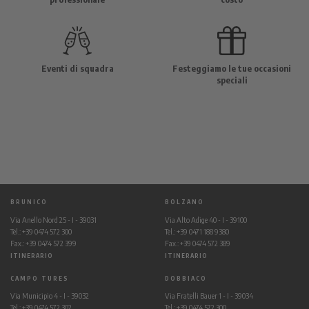
Eventi di squadra
Festeggiamo le tue occasioni
speciali
BRUNICO
BOLZANO
Via Anello Nord 25 - I - 39031
Via Alto Adige 40 - I - 39100
Tel.: +39 0474 572 300
Tel.: +39 0471 188 9380
Fax.: +39 0474 572 399
Fax.: +39 0474 572 389
ITINERARIO
ITINERARIO
CAMPO TURES
DOBBIACO
Via Municipio 4 - I - 39032
Via Fratelli Bauer 1 - I - 39034
Tel.: +39 0474 572 302
Tel.: +39 0474 572 300