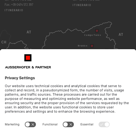
Fax.: +39 0474 572 397
ITINERARIO
ITINERARIO
AT
AT
Campo Tures
CH
Brunico
Dobbiaco
Bolzano
ITALY
ORARI DI APERTURA
CONTATTO
Lunedì - giovedì
Telefono
dalle 08.30 alle 12.00
+39 0474 572 300