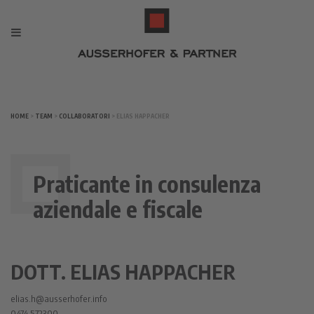
HOME
>
TEAM
>
COLLABORATORI
> ELIAS HAPPACHER
Praticante in consulenza
aziendale e fiscale
DOTT. ELIAS HAPPACHER
elias.h@ausserhofer.info
0474 572300