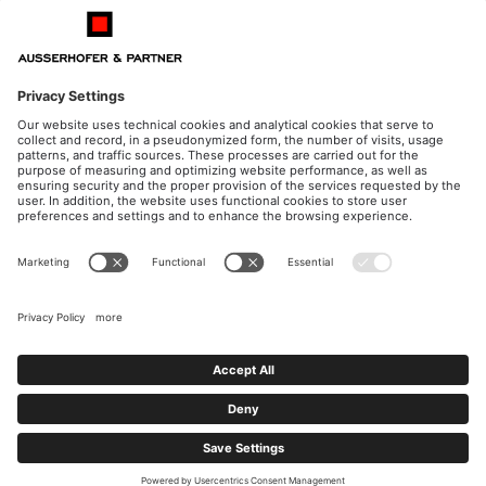
Bolzano
ITALY
ORARI DI APERTURA
CONTATTO
Lunedì - giovedì
Telefono
dalle 08.30 alle 12.00
+39 0474 572 300
dalle 14.30 alle 17.00
E-Mail
Venerdì
kanzlei@ausserhofer.info
dalle 08.30 alle 12.00
kanzleiausserhofer@legalmail.it
Part. IVA 02535910216
Impressum
Privacy & Cookie Policy
Whistleblowing
Certificazioni
Cookies
site created by