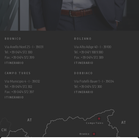
BRUNICO
BOLZANO
Via Anello Nord 25 - I - 39031
Via Alto Adige 40 - I - 39100
Tel.: +39 0474 572 300
Tel.: +39 0471 188 9380
Fax.: +39 0474 572 399
Fax.: +39 0474 572 389
ITINERARIO
ITINERARIO
CAMPO TURES
DOBBIACO
Via Municipio 4 - I - 39032
Via Fratelli Bauer 1 - I - 39034
Tel.: +39 0474 572 302
Tel.: +39 0474 572 300
Fax.: +39 0474 572 397
ITINERARIO
ITINERARIO
AT
AT
Campo Tures
CH
Brunico
Dobbiaco