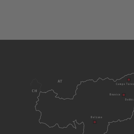
AT
Campo Ture
CH
Brunico
Dobbi
Bolzano