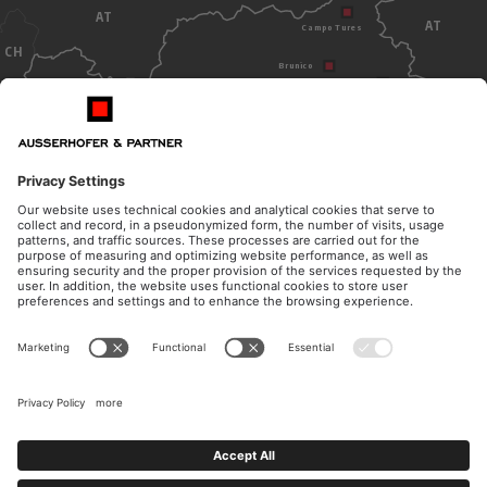
AT
AT
Campo Tures
CH
Brunico
Dobbiaco
Bolzano
ITALY
ORARI DI APERTURA
CONTATTO
Lunedì - giovedì
Telefono
dalle 08.30 alle 12.00
+39 0474 572 300
dalle 14.30 alle 17.00
E-Mail
Venerdì
kanzlei@ausserhofer.info
dalle 08.30 alle 12.00
kanzleiausserhofer@legalmail.it