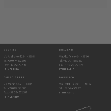
BRUNICO
BOLZANO
Via Anello Nord 25 - I - 39031
Via Alto Adige 40 - I - 39100
Tel.: +39 0474 572 300
Tel.: +39 0471 188 9380
Fax.: +39 0474 572 399
Fax.: +39 0474 572 389
ITINERARIO
ITINERARIO
CAMPO TURES
DOBBIACO
Via Municipio 4 - I - 39032
Via Fratelli Bauer 1 - I - 39034
Tel.: +39 0474 572 302
Tel.: +39 0474 572 300
Fax.: +39 0474 572 397
ITINERARIO
ITINERARIO