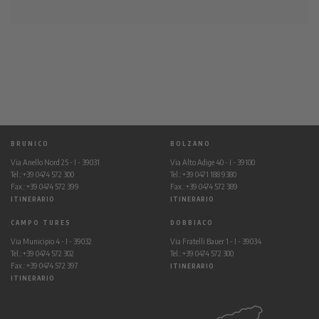
BRUNICO
BOLZANO
Via Anello Nord 25 - I - 39031
Via Alto Adige 40 - I - 39100
Tel.: +39 0474 572 300
Tel.: +39 0471 188 9380
Fax.: +39 0474 572 399
Fax.: +39 0474 572 389
ITINERARIO
ITINERARIO
CAMPO TURES
DOBBIACO
Via Municipio 4 - I - 39032
Via Fratelli Bauer 1 - I - 39034
Tel.: +39 0474 572 302
Tel.: +39 0474 572 300
Fax.: +39 0474 572 397
ITINERARIO
ITINERARIO