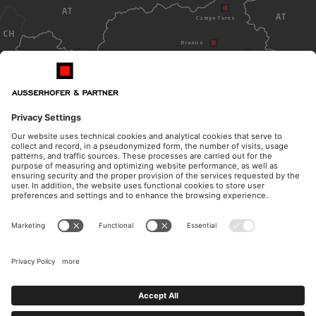
AT
AT
Campo Tures
CH
Brunico
Dobbiaco
Bolzano
ITALY
ORARI DI APERTURA
CONTATTO
Lunedì - giovedì
Telefono
dalle 08.30 alle 12.00
+39 0474 572 300
dalle 14.30 alle 17.00
E-Mail
Venerdì
kanzlei@ausserhofer.info
dalle 08.30 alle 12.00
kanzleiausserhofer@legalmail.it