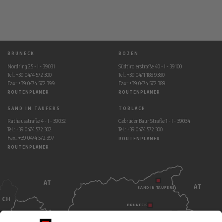
BRUNECK
BOZEN
Nordring 25 - I - 39031
Südtirolerstraße 40 - I - 39100
Tel.: +39 0474 572 300
Tel.: +39 0471 188 9380
Fax.: +39 0474 572 399
Fax.: +39 0474 572 389
ROUTENPLANER
ROUTENPLANER
SAND IN TAUFERS
TOBLACH
Rathausstraße 4 - I - 39032
Gebrüder Baur Straße 1 - I - 39034
Tel.: +39 0474 572 302
Tel.: +39 0474 572 300
Fax.: +39 0474 572 397
ROUTENPLANER
ROUTENPLANER
AT
AT
SAND IN TAUFERS
CH
BRUNECK
TOBLACH